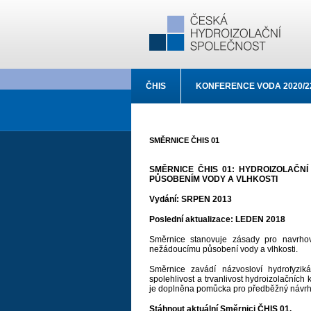
ČHIS
KONFERENCE VODA 2020/2
SMĚRNICE ČHIS 01
SMĚRNICE ČHIS 01: HYDROIZOLAČN
PŮSOBENÍM VODY A VLHKOSTI
Vydání: SRPEN 2013
Poslední aktualizace: LEDEN 2018
Směrnice stanovuje zásady pro navrhov
nežádoucímu působení vody a vlhkosti.
Směrnice zavádí názvosloví hydrofyzi
spolehlivost a trvanlivost hydroizolačních
je doplněna pomůcka pro předběžný návrh 
Stáhnout aktuální Směrnici ČHIS 01.