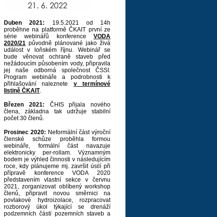
Duben 2021:
19.5.2021 od 14h
proběhne na platformě ČKAIT první ze
série webinářů konference
VODA
2020/21
původně plánované jako živá
událost v loňském říjnu. Webinář se
bude věnovat ochraně staveb před
nežádoucím působením vody, připravila
jej naše odborná společnost ČSSI.
Program webináře a podrobnosti k
přihlašování naleznete
v termínové
listině ČKAIT
.
Březen 2021:
ČHIS přijala nového
člena, základna tak udržuje stabilní
počet 30 členů.
Prosinec 2020:
Neformální část výroční
členské schůze proběhla formou
webináře, formální část navazuje
elektronicky per-rollam. Významným
bodem je výhled činnosti v následujícím
roce, kdy plánujeme mj. završit úsilí při
přípravě konference VODA 2020
představením vlastní sekce v červnu
2021, zorganizovat oblíbený workshop
členů, připravit novou směrnici na
povlakové hydroizolace, rozpracovat
rozborový úkol týkající se drenáží
podzemních částí pozemních staveb a