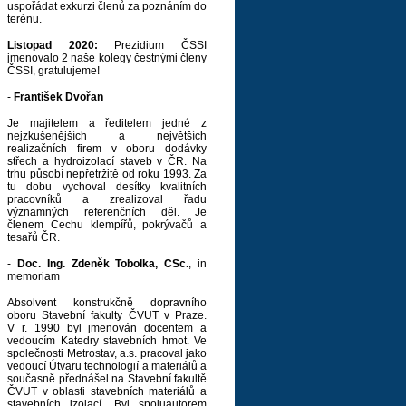
uspořádat exkurzi členů za poznáním do
terénu.
Listopad 2020:
Prezidium ČSSI
jmenovalo 2 naše kolegy čestnými členy
ČSSI, gratulujeme!
-
František Dvořan
Je majitelem a ředitelem jedné z
nejzkušenějších a největších
realizačních firem v oboru dodávky
střech a hydroizolací staveb v ČR. Na
trhu působí nepřetržitě od roku 1993. Za
tu dobu vychoval desítky kvalitních
pracovníků a zrealizoval řadu
významných referenčních děl. Je
členem Cechu klempířů, pokrývačů a
tesařů ČR.
-
Doc. Ing. Zdeněk Tobolka, CSc.
, in
memoriam
Absolvent konstrukčně dopravního
oboru Stavební fakulty ČVUT v Praze.
V r. 1990 byl jmenován docentem a
vedoucím Katedry stavebních hmot. Ve
společnosti Metrostav, a.s. pracoval jako
vedoucí Útvaru technologií a materiálů a
současně přednášel na Stavební fakultě
ČVUT v oblasti stavebních materiálů a
stavebních izolací. Byl spoluautorem