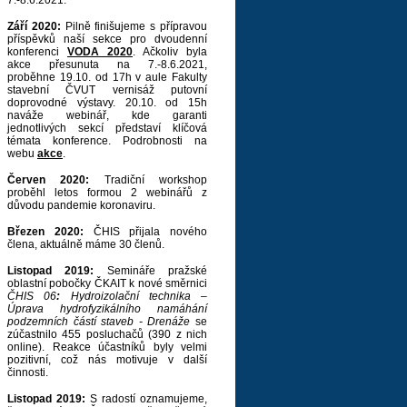
7.-8.6.2021.
Září 2020:
Pilně finišujeme s přípravou
příspěvků naší sekce pro dvoudenní
konferenci
VODA 2020
. Ačkoliv byla
akce přesunuta na 7.-8.6.2021,
proběhne 19.10. od 17h v aule Fakulty
stavební ČVUT vernisáž putovní
doprovodné výstavy. 20.10. od 15h
naváže webinář, kde garanti
jednotlivých sekcí představí klíčová
témata konference. Podrobnosti na
webu
akce
.
Červen 2020:
Tradiční workshop
proběhl letos formou 2 webinářů z
důvodu pandemie koronaviru.
Březen 2020:
ČHIS přijala nového
člena, aktuálně máme 30 členů.
Listopad 2019:
Semináře pražské
oblastní pobočky ČKAIT k nové směrnici
ČHIS 06
:
Hydroizolační technika –
Úprava hydrofyzikálního namáhání
podzemních částí staveb - Drenáže
se
zúčastnilo 455 posluchačů (390 z nich
online). Reakce účastníků byly velmi
pozitivní, což nás motivuje v další
činnosti.
Listopad 2019:
S radostí oznamujeme,