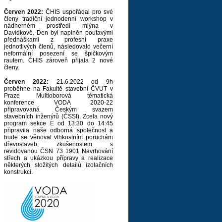
Červen 2022:
ČHIS uspořádal pro své
členy tradiční jednodenní workshop v
nádherném prostředí mlýna v
Davídkově. Den byl naplněn poutavými
přednáškami z profesní praxe
jednotlivých členů, následovalo večerní
neformální posezení se špičkovým
rautem. ČHIS zároveň přijala 2 nové
členy.
Červen 2022:
21.6.2022 od 9h
proběhne na Fakultě stavební ČVUT v
Praze Multioborová tématická
konference VODA 2020-22
připravovaná Českým svazem
stavebních inženýrů (ČSSI). Zcela nový
program sekce E od 13:30 do 14:45
připravila naše odborná společnost a
bude se věnovat vlhkostním poruchám
dřevostaveb, zkušenostem s
revidovanou ČSN 73 1901 Navrhování
střech a ukázkou přípravy a realizace
některých složitých detailů izolačních
konstrukcí.