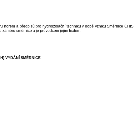
u norem a předpisů pro hydroizolační techniku v době vzniku Směrnice ČHIS
ad záměru směrnice a je průvodcem jejím textem.
.
H) VYDÁNÍ SMĚRNICE