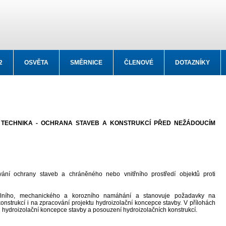
2
OSVĚTA
SMĚRNICE
ČLENOVÉ
DOTAZNÍKY
Í TECHNIKA - OCHRANA STAVEB A KONSTRUKCÍ PŘED NEŽÁDOUCÍM
ání ochrany staveb a chráněného nebo vnitřního prostředí objektů proti
kálního, mechanického a korozního namáhání a stanovuje požadavky na
 konstrukcí i na zpracování projektu hydroizolační koncepce stavby. V přílohách
hydroizolační koncepce stavby a posouzení hydroizolačních konstrukcí.