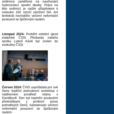
směrnice zaměřené na navrhování
hydroizolací spodní stavby. Práce na
této směrnici je naším příspěvkem k
oslavám 160. výročí založení SIA. Ani
tentokrát nechybělo večerní neformální
posezení se špičkovým rautem.
Listopad 2024:
Proběhl volební sjezd
mateřské ČSSI. Předseda našeho
spolku Luboš Káně byl zvolen do
exekutivy ČSSI.
Červen 2024:
ČHIS uspořádala pro své
členy tradiční jednodenní workshop v
nádherném prostředí mlýna v
Davídkově. Den byl naplněn poutavými
přednáškami z profesní praxe
jednotlivých členů, následovalo večerní
neformální posezení se špičkovým
rautem.