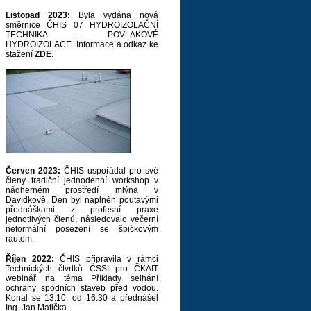
Listopad 2023:
Byla vydána nová
směrnice ČHIS 07 HYDROIZOLAČNÍ
TECHNIKA – POVLAKOVÉ
HYDROIZOLACE. Informace a odkaz ke
stažení
ZDE
.
Červen 2023:
ČHIS uspořádal pro své
členy tradiční jednodenní workshop v
nádherném prostředí mlýna v
Davídkově. Den byl naplněn poutavými
přednáškami z profesní praxe
jednotlivých členů, následovalo večerní
neformální posezení se špičkovým
rautem.
Říjen 2022:
ČHIS připravila v rámci
Technických čtvrtků ČSSI pro ČKAIT
webinář na téma Příklady selhání
ochrany spodních staveb před vodou.
Konal se 13.10. od 16:30 a přednášel
Ing. Jan Matička.