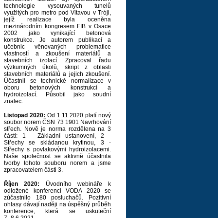
technologie vysouvaných tunelů
využitých pro metro pod Vltavou v Tróji,
jejíž realizace byla oceněna
mezinárodním kongresem FIB v Osace
2002 jako vynikající betonová
konstrukce. Je autorem publikací a
učebnic věnovaných problematice
vlastností a zkoušení materiálů a
stavebních izolací. Zpracoval řadu
výzkumných úkolů, skript z oblasti
stavebních materiálů a jejich zkoušení.
Účastnil se technické normalizace v
oboru betonových konstrukcí a
hydroizolací. Působil jako soudní
znalec.
Listopad 2020:
Od 1.11.2020 platí nový
soubor norem ČSN 73 1901 Navrhování
střech. Nově je norma rozdělena na 3
části: 1 - Základní ustanovení, 2 -
Střechy se skládanou krytinou, 3 -
Střechy s povlakovými hydroizolacemi.
Naše společnost se aktivně účastnila
tvorby tohoto souboru norem a jsme
zpracovatelem části 3.
Říjen 2020:
Úvodního webináře k
odložené konferenci VODA 2020 se
zúčastnilo 180 posluchačů. Pozitivní
ohlasy dávají naději na úspěšný průběh
konference, která se uskuteční