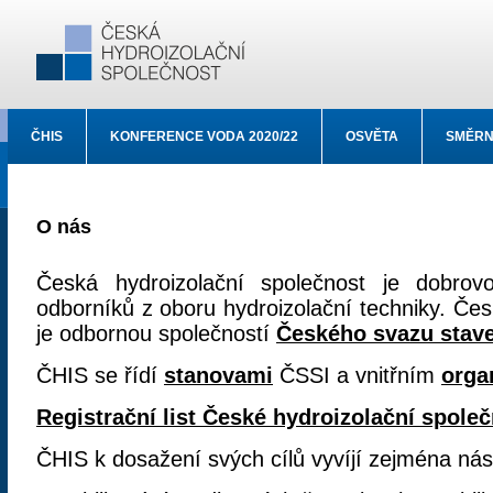
ČHIS
KONFERENCE VODA 2020/22
OSVĚTA
SMĚRN
O nás
Česká hydroizolační společnost je dobrov
odborníků z oboru hydroizolační techniky. Čes
je odbornou společností
Českého svazu stave
ČHIS se řídí
stanovami
ČSSI a vnitřním
orga
Registrační list České hydroizolační spole
ČHIS k dosažení svých cílů vyvíjí zejména násl