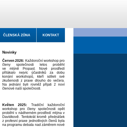
ČLENSKÁ ZÓNA
KONTAKT
Novinky
Červen 2026:
Každoroční workshop pro
členy společnosti letos proběhl
ve mlýně Propast. Nové prostředí
přilákalo nejvíc účastníků za dobu
konání workshopů, kteří sdíleli své
zkušenosti z praxe dlouho do večera.
Na jednání byli rovněž přijati 2 noví
členové naší společnosti.
Květen 2025:
Tradiční každoroční
workshop pro členy společnosti opět
proběhl v nádherném prostředí mlýna v
Davídkově. Tentokrát kromě přednášek
z profesní praxe jednotlivých členů byla
na programu debata nad záměrem nové