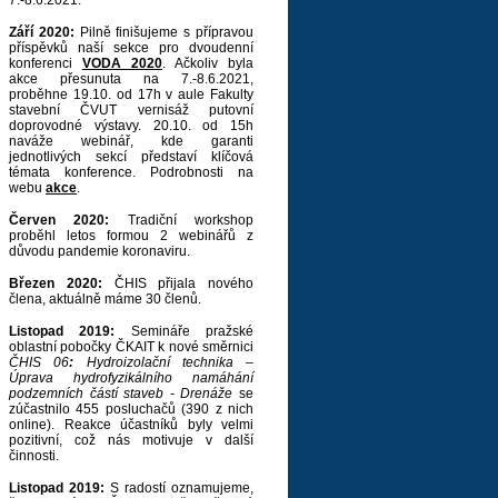
7.-8.6.2021.
Září 2020:
Pilně finišujeme s přípravou
příspěvků naší sekce pro dvoudenní
konferenci
VODA 2020
. Ačkoliv byla
akce přesunuta na 7.-8.6.2021,
proběhne 19.10. od 17h v aule Fakulty
stavební ČVUT vernisáž putovní
doprovodné výstavy. 20.10. od 15h
naváže webinář, kde garanti
jednotlivých sekcí představí klíčová
témata konference. Podrobnosti na
webu
akce
.
Červen 2020:
Tradiční workshop
proběhl letos formou 2 webinářů z
důvodu pandemie koronaviru.
Březen 2020:
ČHIS přijala nového
člena, aktuálně máme 30 členů.
Listopad 2019:
Semináře pražské
oblastní pobočky ČKAIT k nové směrnici
ČHIS 06
:
Hydroizolační technika –
Úprava hydrofyzikálního namáhání
podzemních částí staveb - Drenáže
se
zúčastnilo 455 posluchačů (390 z nich
online). Reakce účastníků byly velmi
pozitivní, což nás motivuje v další
činnosti.
Listopad 2019:
S radostí oznamujeme,