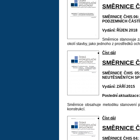
SMĚRNICE Č
SMĚRNICE ČHIS 06
PODZEMNÍCH ČÁSTÍ
Vydání: ŘÍJEN 2018
Směrnice stanovuje z
okolí stavby, jako jednoho z prostředků o
Číst dál
SMĚRNICE Č
SMĚRNICE ČHIS 05
NEUTĚSNĚNÝCH SP
Vydání: ZÁŘÍ 2015
Poslední aktualiza
Směrnice obsahuje metodiku stanovení p
konstrukcí.
Číst dál
SMĚRNICE Č
SMĚRNICE ČHIS 04