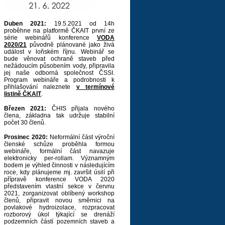
Duben 2021:
19.5.2021 od 14h
proběhne na platformě ČKAIT první ze
série webinářů konference
VODA
2020/21
původně plánované jako živá
událost v loňském říjnu. Webinář se
bude věnovat ochraně staveb před
nežádoucím působením vody, připravila
jej naše odborná společnost ČSSI.
Program webináře a podrobnosti k
přihlašování naleznete
v termínové
listině ČKAIT
.
Březen 2021:
ČHIS přijala nového
člena, základna tak udržuje stabilní
počet 30 členů.
Prosinec 2020:
Neformální část výroční
členské schůze proběhla formou
webináře, formální část navazuje
elektronicky per-rollam. Významným
bodem je výhled činnosti v následujícím
roce, kdy plánujeme mj. završit úsilí při
přípravě konference VODA 2020
představením vlastní sekce v červnu
2021, zorganizovat oblíbený workshop
členů, připravit novou směrnici na
povlakové hydroizolace, rozpracovat
rozborový úkol týkající se drenáží
podzemních částí pozemních staveb a