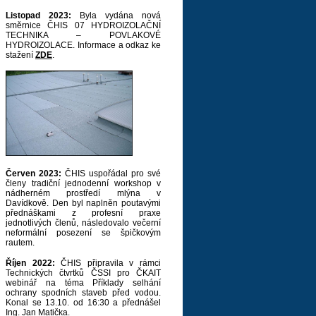
Listopad 2023:
Byla vydána nová
směrnice ČHIS 07 HYDROIZOLAČNÍ
TECHNIKA – POVLAKOVÉ
HYDROIZOLACE. Informace a odkaz ke
stažení
ZDE
.
Červen 2023:
ČHIS uspořádal pro své
členy tradiční jednodenní workshop v
nádherném prostředí mlýna v
Davídkově. Den byl naplněn poutavými
přednáškami z profesní praxe
jednotlivých členů, následovalo večerní
neformální posezení se špičkovým
rautem.
Říjen 2022:
ČHIS připravila v rámci
Technických čtvrtků ČSSI pro ČKAIT
webinář na téma Příklady selhání
ochrany spodních staveb před vodou.
Konal se 13.10. od 16:30 a přednášel
Ing. Jan Matička.