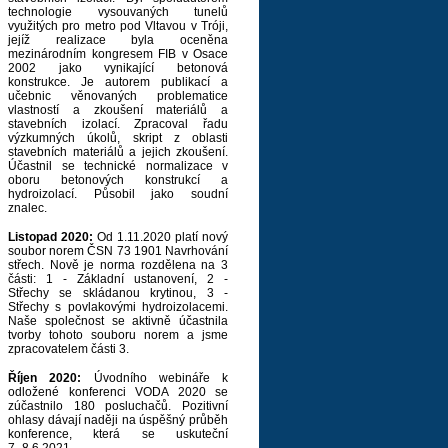
technologie vysouvaných tunelů
využitých pro metro pod Vltavou v Tróji,
jejíž realizace byla oceněna
mezinárodním kongresem FIB v Osace
2002 jako vynikající betonová
konstrukce. Je autorem publikací a
učebnic věnovaných problematice
vlastností a zkoušení materiálů a
stavebních izolací. Zpracoval řadu
výzkumných úkolů, skript z oblasti
stavebních materiálů a jejich zkoušení.
Účastnil se technické normalizace v
oboru betonových konstrukcí a
hydroizolací. Působil jako soudní
znalec.
Listopad 2020:
Od 1.11.2020 platí nový
soubor norem ČSN 73 1901 Navrhování
střech. Nově je norma rozdělena na 3
části: 1 - Základní ustanovení, 2 -
Střechy se skládanou krytinou, 3 -
Střechy s povlakovými hydroizolacemi.
Naše společnost se aktivně účastnila
tvorby tohoto souboru norem a jsme
zpracovatelem části 3.
Říjen 2020:
Úvodního webináře k
odložené konferenci VODA 2020 se
zúčastnilo 180 posluchačů. Pozitivní
ohlasy dávají naději na úspěšný průběh
konference, která se uskuteční