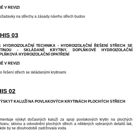
Ě V REVIZI
žadavky na střechy a zásady návrhu střech budov.
HIS 03
: HYDROIZOLAČNÍ TECHNIKA - HYDROIZOLAČNÍ ŘEŠENÍ STŘECH SE
TINOU - SKLÁDANÉ KRYTINY, DOPLŇKOVÉ HYDROIZOLAČNÍ
PLŇKOVÁ HYDROIZOLAČNÍ OPATŘENÍ
Ě V REVIZI
 řešení střech se skládanými krytinami.
IS 02
 VÝSKYT KALUŽÍ NA POVLAKOVÝCH KRYTINÁCH PLOCHÝCH STŘECH
ntuje výskyt dočasných kaluží za spoji povlakových krytin na plochých
 tvaru, sklonu a odvodnění plochých střech a některých vybraných detailů tak,
, kde by se dlouhodobě zadržovala voda.