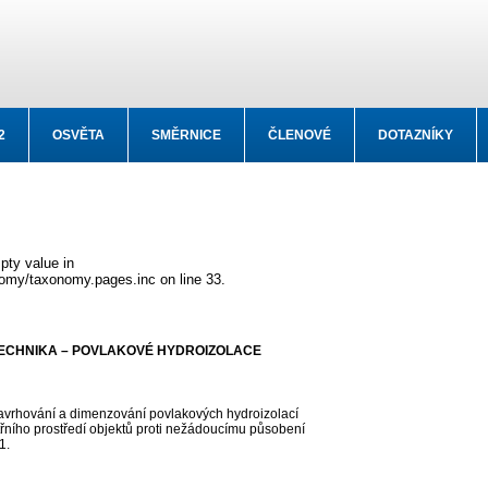
2
OSVĚTA
SMĚRNICE
ČLENOVÉ
DOTAZNÍKY
pty value in
omy/taxonomy.pages.inc on line 33.
TECHNIKA – POVLAKOVÉ HYDROIZOLACE
avrhování a dimenzování povlakových hydroizolací
řního prostředí objektů proti nežádoucímu působení
1.