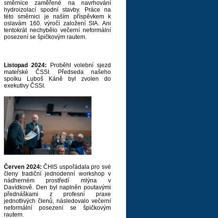
směrnice zaměřené na navrhování
hydroizolací spodní stavby. Práce na
této směrnici je naším příspěvkem k
oslavám 160. výročí založení SIA. Ani
tentokrát nechybělo večerní neformální
posezení se špičkovým rautem.
Listopad 2024:
Proběhl volební sjezd
mateřské ČSSI. Předseda našeho
spolku Luboš Káně byl zvolen do
exekutivy ČSSI.
Červen 2024:
ČHIS uspořádala pro své
členy tradiční jednodenní workshop v
nádherném prostředí mlýna v
Davídkově. Den byl naplněn poutavými
přednáškami z profesní praxe
jednotlivých členů, následovalo večerní
neformální posezení se špičkovým
rautem.