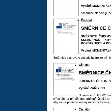
Vydání: MOMENTÁLN
Směrnice stanovuje po
Číst dál
SMĚRNICE Č
SMĚRNICE ČHIS 03
SKLÁDANOU KRY
KONSTRUKCE A DO
Vydání: MOMENTÁLN
Směrnice stanovuje zásady hydroizolačního
Číst dál
SMĚRNICE ČH
SMĚRNICE ČHIS 02:
Vydání: ZÁŘÍ 2013
Směrnice ČHIS 02 kome
střechách a přináší doporučení týkající se
aby se na povrchu krytiny netvořily kaluže
Číst dál