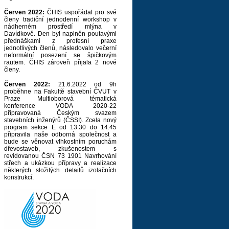
Červen 2022:
ČHIS uspořádal pro své
členy tradiční jednodenní workshop v
nádherném prostředí mlýna v
Davídkově. Den byl naplněn poutavými
přednáškami z profesní praxe
jednotlivých členů, následovalo večerní
neformální posezení se špičkovým
rautem. ČHIS zároveň přijala 2 nové
členy.
Červen 2022:
21.6.2022 od 9h
proběhne na Fakultě stavební ČVUT v
Praze Multioborová tématická
konference VODA 2020-22
připravovaná Českým svazem
stavebních inženýrů (ČSSI). Zcela nový
program sekce E od 13:30 do 14:45
připravila naše odborná společnost a
bude se věnovat vlhkostním poruchám
dřevostaveb, zkušenostem s
revidovanou ČSN 73 1901 Navrhování
střech a ukázkou přípravy a realizace
některých složitých detailů izolačních
konstrukcí.