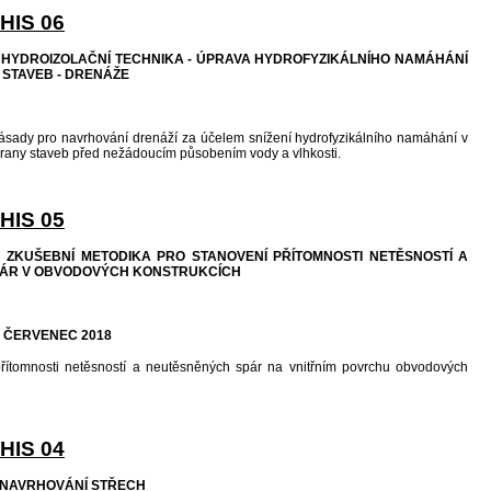
HIS 06
: HYDROIZOLAČNÍ TECHNIKA - ÚPRAVA HYDROFYZIKÁLNÍHO NAMÁHÁNÍ
 STAVEB - DRENÁŽE
ásady pro navrhování drenáží za účelem snížení hydrofyzikálního namáhání v
chrany staveb před nežádoucím působením vody a vlhkosti.
HIS 05
: ZKUŠEBNÍ METODIKA PRO STANOVENÍ PŘÍTOMNOSTI NETĚSNOSTÍ A
ÁR V OBVODOVÝCH KONSTRUKCÍCH
ce: ČERVENEC 2018
řítomnosti netěsností a neutěsněných spár na vnitřním povrchu obvodových
HIS 04
: NAVRHOVÁNÍ STŘECH