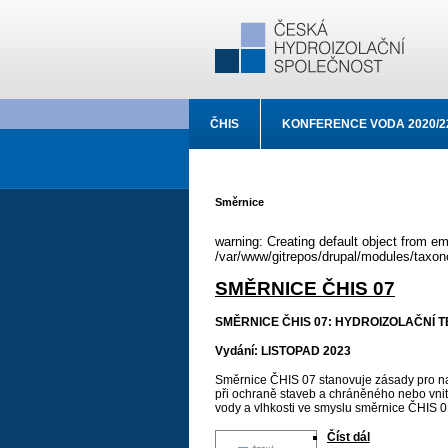
ČHIS
KONFERENCE VODA 2020/2
Směrnice
warning: Creating default object from em
/var/www/gitrepos/drupal/modules/taxon
SMĚRNICE ČHIS 07
SMĚRNICE ČHIS 07: HYDROIZOLAČNÍ 
Vydání: LISTOPAD 2023
Směrnice ČHIS 07 stanovuje zásady pro n
při ochraně staveb a chráněného nebo vnit
vody a vlhkosti ve smyslu směrnice ČHIS 0
Číst dál