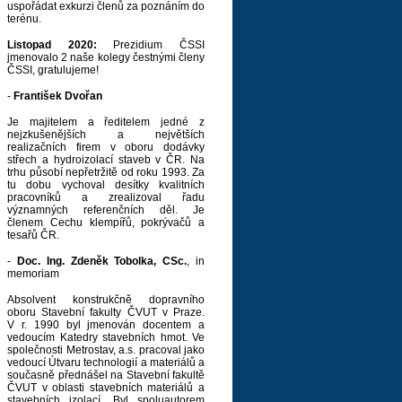
uspořádat exkurzi členů za poznáním do
terénu.
Listopad 2020:
Prezidium ČSSI
jmenovalo 2 naše kolegy čestnými členy
ČSSI, gratulujeme!
-
František Dvořan
Je majitelem a ředitelem jedné z
nejzkušenějších a největších
realizačních firem v oboru dodávky
střech a hydroizolací staveb v ČR. Na
trhu působí nepřetržitě od roku 1993. Za
tu dobu vychoval desítky kvalitních
pracovníků a zrealizoval řadu
významných referenčních děl. Je
členem Cechu klempířů, pokrývačů a
tesařů ČR.
-
Doc. Ing. Zdeněk Tobolka, CSc.
, in
memoriam
Absolvent konstrukčně dopravního
oboru Stavební fakulty ČVUT v Praze.
V r. 1990 byl jmenován docentem a
vedoucím Katedry stavebních hmot. Ve
společnosti Metrostav, a.s. pracoval jako
vedoucí Útvaru technologií a materiálů a
současně přednášel na Stavební fakultě
ČVUT v oblasti stavebních materiálů a
stavebních izolací. Byl spoluautorem